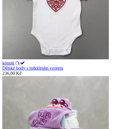
koupit
Dětské body s folklórním vzorem
236,00 Kč