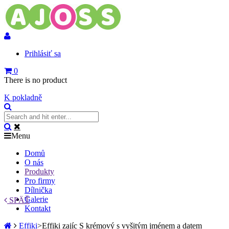
Prihlásiť sa
0
There is no product
K pokladně
Menu
Domů
O nás
Produkty
Pro firmy
Dílnička
Galerie
SPÄŤ
Kontakt
Effiki
>
Effiki zajíc S krémový s vyšitým jménem a datem