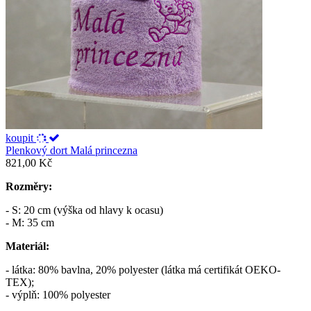
koupit
Plenkový dort Malá princezna
821,00 Kč
Rozměry:
- S: 20 cm (výška od hlavy k ocasu)
- M: 35 cm
Materiál:
- látka: 80% bavlna, 20% polyester (látka má certifikát OEKO-
TEX);
- výplň: 100% polyester