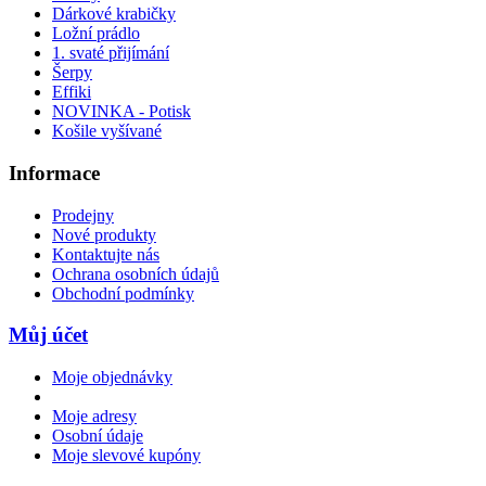
Dárkové krabičky
Ložní prádlo
1. svaté přijímání
Šerpy
Effiki
NOVINKA - Potisk
Košile vyšívané
Informace
Prodejny
Nové produkty
Kontaktujte nás
Ochrana osobních údajů
Obchodní podmínky
Můj účet
Moje objednávky
Moje adresy
Osobní údaje
Moje slevové kupóny