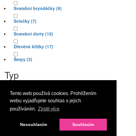
Svatební bryndáčky
(9)
Sviečky
(7)
Svatební dorty
(15)
Dřevěné křížky
(17)
Šerpy
(3)
Typ
Gratulační
(3)
Tento web používá cookies. Prohlížením
webu vyjadřujete souhlas s jejich
Úprava
používáním.
Zjistit více
S výšivkou
(1)
Nesouhlasím
Souhlasím
Seřadit podle: :