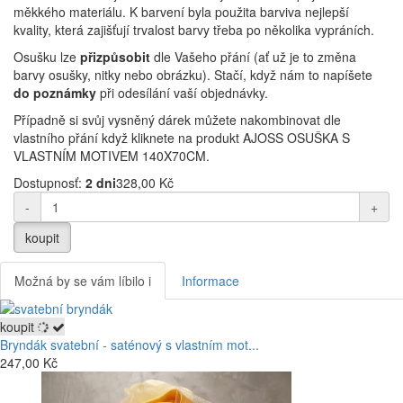
měkkého materiálu. K barvení byla použita barviva nejlepší
kvality, která zajišťují trvalost barvy třeba po několika vypráních.
Osušku lze
přizpůsobit
dle Vašeho přání (ať už je to změna
barvy osušky, nitky nebo obrázku). Stačí, když nám to napíšete
do poznámky
při odesílání vaší objednávky.
Případně si svůj vysněný dárek můžete nakombinovat dle
vlastního přání když kliknete na produkt AJOSS OSUŠKA S
VLASTNÍM MOTIVEM 140X70CM.
Dostupnosť:
2 dni
328,00 Kč
-
+
koupit
Možná by se vám líbilo i
Informace
koupit
Bryndák svatební - saténový s vlastním mot...
247,00 Kč