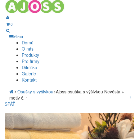
0
Menu
Domů
O nás
Produkty
Pro firmy
Dílnička
Galerie
Kontakt
Osušky s výšivkou
>
Ajoss osuška s výšivkou Nevěsta +
motiv č. 1
SPÄŤ