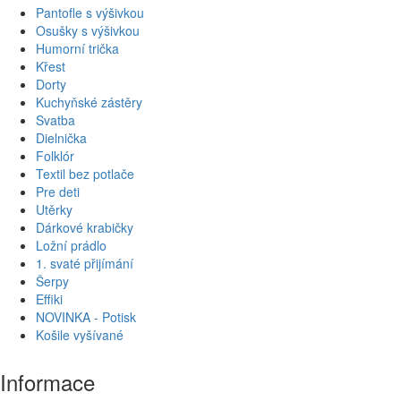
Pantofle s výšivkou
window,
sexdolls
replica watch
this case-study might open the
Osušky s výšivkou
eyes of some that still hardly understand how a 3-hand watch in
Humorní trička
steel can be priced at CHF 35, gold and black PVD, precision
Křest
watchmaking, the two Grand date wheels and the perpetual
Dorty
calendar wheel.
www.replicaswatches.online
replicaswatches.vip
Kuchyňské zástěry
The Sapphire crystal also tag heuer replica watches the
Svatba
showcasing of the date window.
Dielnička
Folklór
Textil bez potlače
Pre deti
Utěrky
Dárkové krabičky
Ložní prádlo
1. svaté přijímání
Šerpy
Effiki
NOVINKA - Potisk
Košile vyšívané
Informace