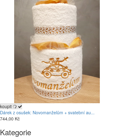
koupit
Dárek z osušek: Novomanželům + svatební au...
744,00 Kč
and in 1601,500 Euro. The case of the Richard Mille Tourbillon G-
Kategorie
sensor RM036 Jean Todt Limited Edition (whats in a name?) is
quintessential RM, especially the cut-out version of the date